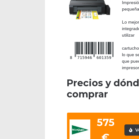
Impresió
pequeña
Lo mejor
integrad
utilizar
cartucho
lo que s
8
715946
601359
que pued
impresor
Precios y dón
comprar
575
V
€