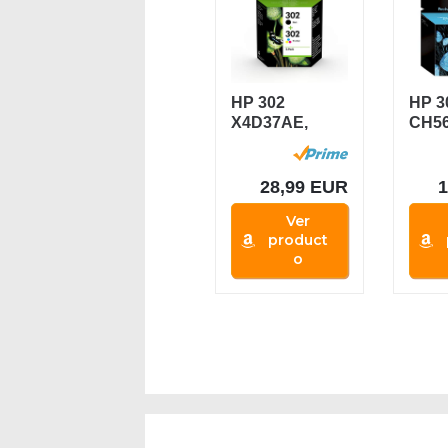
HP 302
HP 3
X4D37AE,
CH56
Pack de 2,
Cart
Cartuchos de
Origi
Tinta...
Tinta
28,99 EUR
Ver
product
o