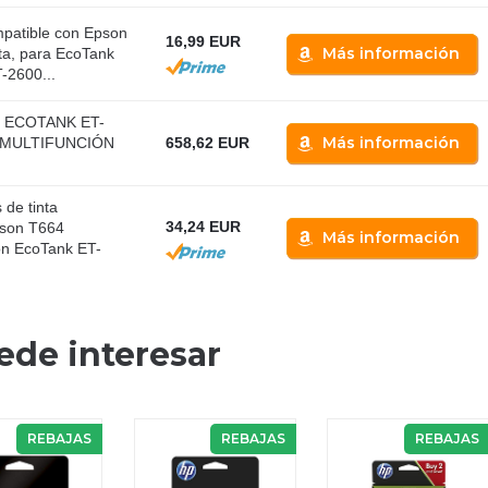
mpatible con Epson
16,99 EUR
Más información
ta, para EcoTank
-2600...
 ECOTANK ET-
Más información
 MULTIFUNCIÓN
658,62 EUR
de tinta
34,24 EUR
pson T664
Más información
on EcoTank ET-
ede interesar
REBAJAS
REBAJAS
REBAJAS