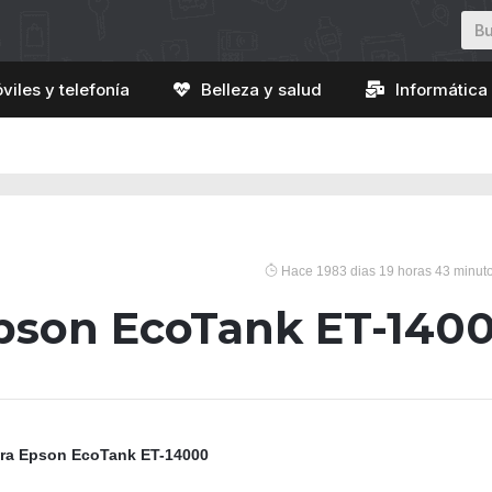
viles y telefonía
Belleza y salud
Informática 
Hace 1983 dias 19 horas 43 minut
pson EcoTank ET-140
ra Epson EcoTank ET-14000