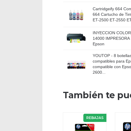
Cartridgeify 664 Co
664 Cartucho de Tin
ET-2500 ET-2550 ET
INYECCION COLOR
14000 IMPRESORA
Epson
YOUTOP - 8 botellas 
compatibles para E
compatible con Eps
2600...
También te pu
REBAJAS