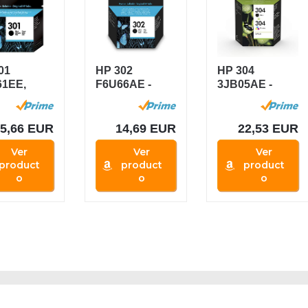
01
HP 302
HP 304
1EE,
F6U66AE -
3JB05AE -
ucho
Cartucho
Pack de 2
nal de
Original, de
Cartuchos de
 Negro ,...
190...
Tinta...
15,66 EUR
14,69 EUR
22,53 EUR
Ver
Ver
Ver
product
product
product
o
o
o