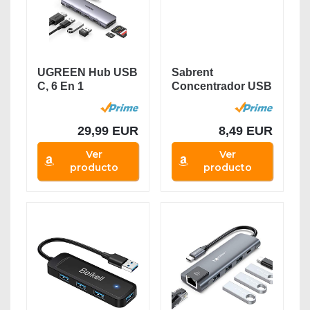
UGREEN Hub USB
Sabrent
C, 6 En 1
Concentrador USB
Adaptador USB C
3.0 con 4 Puertos
a HDMI...
con...
29,99 EUR
8,49 EUR
Ver
Ver
producto
producto