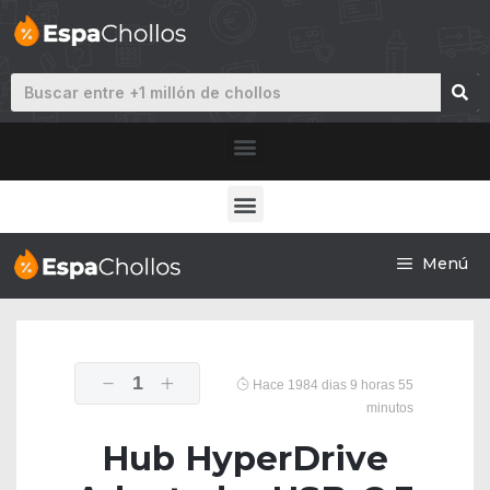
Menú
1
Hace 1984 dias 9 horas 55
minutos
Hub HyperDrive