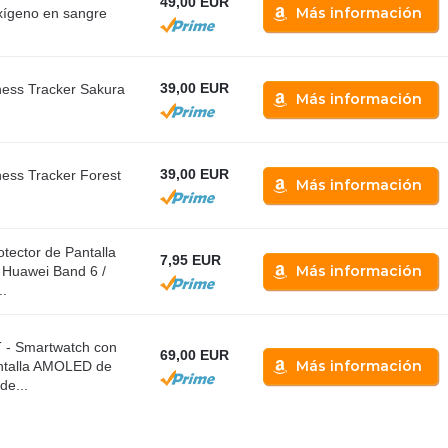
49,00 EUR
Más información
xígeno en sangre
39,00 EUR
ness Tracker Sakura
Más información
39,00 EUR
ness Tracker Forest
Más información
otector de Pantalla
7,95 EUR
Más información
 Huawei Band 6 /
.
- Smartwatch con
69,00 EUR
Más información
antalla AMOLED de
de...