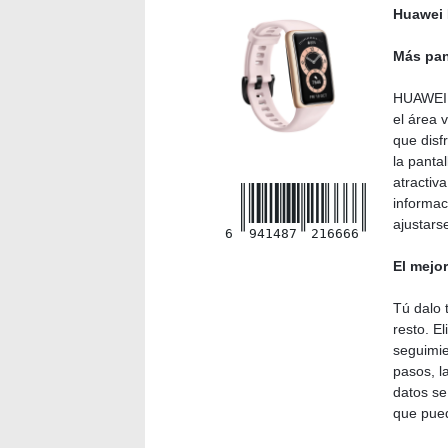
Huawei 
Más pan
HUAWEI 
el área 
que disf
la panta
atractiv
informac
ajustars
6
941487
216666
El mejo
Tú dalo 
resto. El
seguimie
pasos, l
datos se
que pued