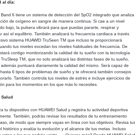
 al día:
and 6 tiene un sistema de detección del SpO2 integrado que analiza
ación de oxígeno en sangre de manera continua. Si cae a un nivel
o bajo, la pulsera vibrará para que puedas pararte, respirar y
r así el equilibrio. También analizará tu frecuencia cardiaca a través
usivo sistema HUAWEI TruSeen TM que incluso te proporcionará
cuando tus niveles excedan los niveles habituales de frecuencia. De
stará contigo monitorizando la calidad de tu sueño con la tecnología
ruSleep TM, que no solo analizará las distintas fases de tu sueño,
 además puntuará diariamente la calidad del mismo. Será capaz de
 hasta 6 tipos de problemas de sueño y te ofrecerá también consejos
orarlo. También controla tus niveles de estrés e incluye ejercicios de
ión para los momentos en los que más lo necesites.
 Salud
za tu dispositivo con HUAWEI Salud y registra tu actividad deportiva
nte. También, podrás revisar los resultados de tu entrenamiento
aso, de modo que siempre vayas en línea con tus objetivos. Revisa tu
el histórico y evalúa tu evolución y el alcance de tus metas. Incluso