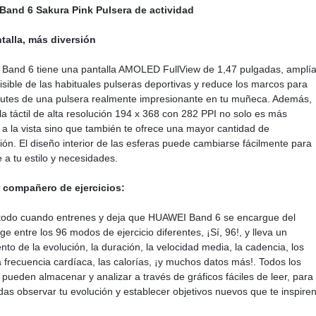
Band 6 Sakura Pink Pulsera de actividad
talla, más diversión
Band 6 tiene una pantalla AMOLED FullView de 1,47 pulgadas, amplí
visible de las habituales pulseras deportivas y reduce los marcos para
rutes de una pulsera realmente impresionante en tu muñeca. Además,
lla táctil de alta resolución 194 x 368 con 282 PPI no solo es más
a a la vista sino que también te ofrece una mayor cantidad de
ión. El diseño interior de las esferas puede cambiarse fácilmente para
e a tu estilo y necesidades.
r compañero de ejercicios:
todo cuando entrenes y deja que HUAWEI Band 6 se encargue del
ige entre los 96 modos de ejercicio diferentes, ¡Sí, 96!, y lleva un
nto de la evolución, la duración, la velocidad media, la cadencia, los
a frecuencia cardíaca, las calorías, ¡y muchos datos más!. Todos los
 pueden almacenar y analizar a través de gráficos fáciles de leer, para
as observar tu evolución y establecer objetivos nuevos que te inspire