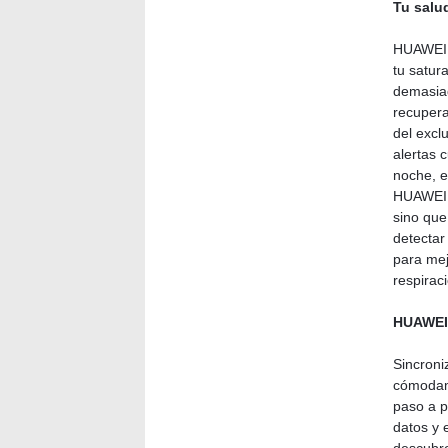
Tu salud
HUAWEI B
tu satur
demasiad
recupera
del excl
alertas 
noche, e
HUAWEI T
sino que
detectar
para mej
respirac
HUAWEI
Sincroni
cómodame
paso a p
datos y 