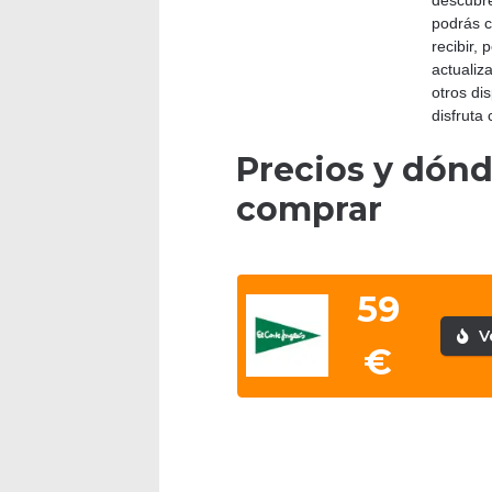
descubr
podrás c
recibir, 
actualiz
otros di
disfruta
Precios y dón
comprar
59
V
€