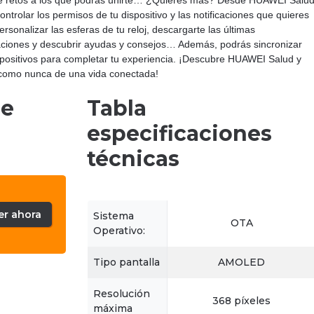
e retos a los que podrás unirte… ¿Quieres más? Desde HUAWEI Salu
ontrolar los permisos de tu dispositivo y las notificaciones que quieres
personalizar las esferas de tu reloj, descargarte las últimas
aciones y descubrir ayudas y consejos… Además, podrás sincronizar
spositivos para completar tu experiencia. ¡Descubre HUAWEI Salud y
 como nunca de una vida conectada!
de
Tabla
especificaciones
técnicas
er ahora
Sistema
OTA
Operativo:
Tipo pantalla
AMOLED
Resolución
368 píxeles
máxima