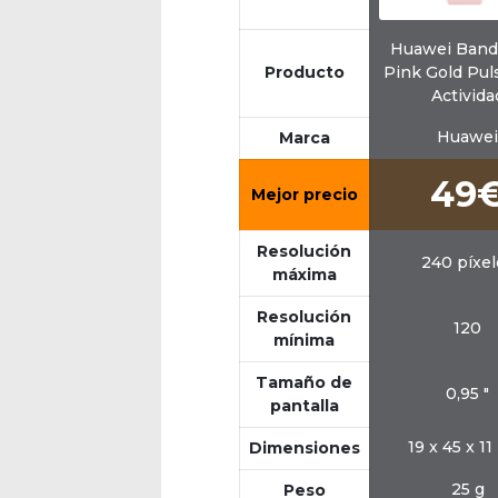
Huawei Band
Producto
Pink Gold Pul
Activida
Huawei
Marca
49
Mejor precio
Resolución
240 píxel
máxima
Resolución
120
mínima
Tamaño de
0,95 "
pantalla
19 x 45 x 1
Dimensiones
25 g
Peso