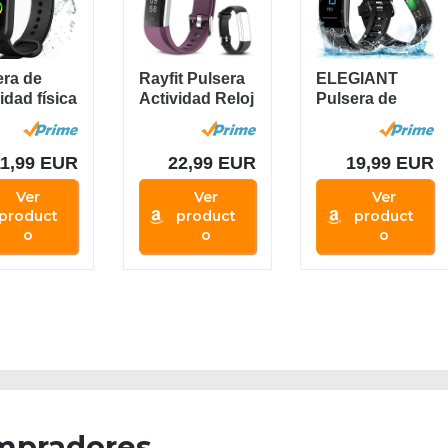
era de
Rayfit Pulsera
ELEGIANT
idad física
Actividad Reloj
Pulsera de
eloj
Inteligente
Actividad
gente...
Fitness...
Inteligente,
Reloj...
11,99 EUR
22,99 EUR
19,99 EUR
Ver
Ver
Ver
product
product
product
o
o
o
mpradores