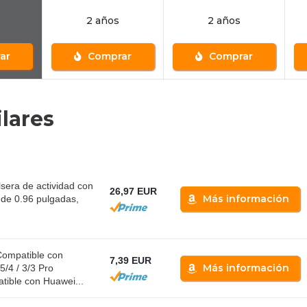
2 años
2 años
ar
Comprar
Comprar
lares
era de actividad con
26,97 EUR
Más información
 de 0.96 pulgadas,
ompatible con
7,39 EUR
Más información
/4 / 3/3 Pro
ible con Huawei...