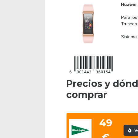
Huawei 
Para los
Truseen.
Sistema 
6
901443
360154
Precios y dón
comprar
49
V
€