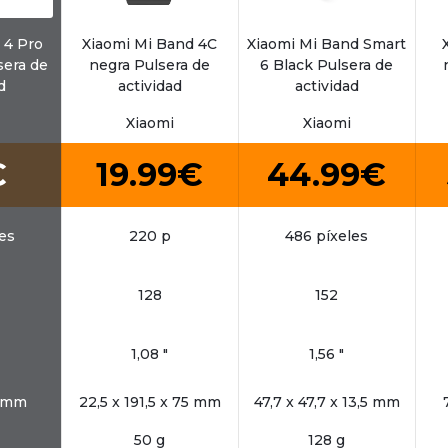
 4 Pro
Xiaomi Mi Band 4C
Xiaomi Mi Band Smart
sera de
negra Pulsera de
6 Black Pulsera de
d
actividad
actividad
Xiaomi
Xiaomi
€
19.99€
44.99€
es
220 p
486 píxeles
128
152
1,08 "
1,56 "
1 mm
22,5 x 191,5 x 75 mm
47,7 x 47,7 x 13,5 mm
50 g
128 g