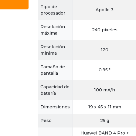
Tipo de
Apollo 3
procesador
Resolución
240 píxeles
máxima
Resolución
120
mínima
Tamaño de
0,95 "
pantalla
Capacidad de
100 mA/h
batería
Dimensiones
19 x 45 x 11 mm
Peso
25 g
Huawei BAND 4 Pro +