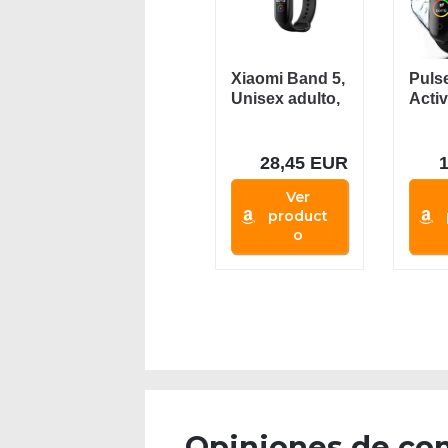
Xiaomi Band 5,
Puls
Unisex adulto,
Activ
Negro, *Gran...
M4, R
Inteli
28,45 EUR
Ver
product
o
Opiniones de co