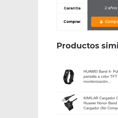
2 años
Garantía
Comprar
Compr
Productos simi
HUAWEI Band 4- Puls
pantalla a color TFT
monitorización...
KIMILAR Cargador C
Huawei Honor Band 5
Cargador (No Compat