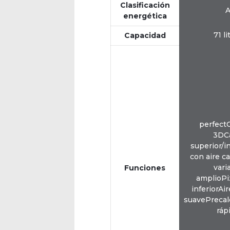
Clasificación
energética
71 li
Capacidad
perfect
3DC
superior/in
con aire ca
vari
Funciones
amplioPi
inferiorAir
suavePreca
ráp