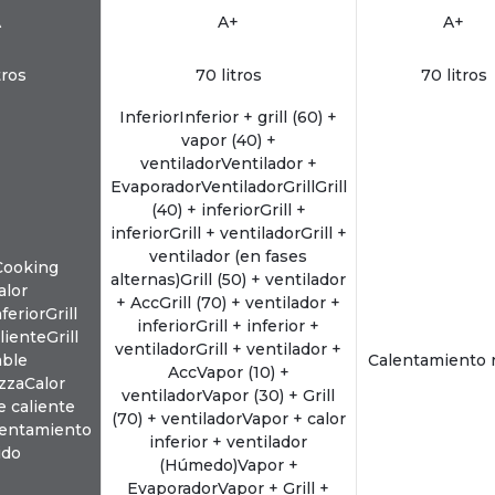
A
A+
A+
tros
70 litros
70 litros
InferiorInferior + grill (60) +
vapor (40) +
ventiladorVentilador +
EvaporadorVentiladorGrillGrill
(40) + inferiorGrill +
inferiorGrill + ventiladorGrill +
ventilador (en fases
Cooking
alternas)Grill (50) + ventilador
alor
+ AccGrill (70) + ventilador +
feriorGrill
inferiorGrill + inferior +
lienteGrill
ventiladorGrill + ventilador +
able
Calentamiento 
AccVapor (10) +
zzaCalor
ventiladorVapor (30) + Grill
e caliente
(70) + ventiladorVapor + calor
lentamiento
inferior + ventilador
ido
(Húmedo)Vapor +
EvaporadorVapor + Grill +