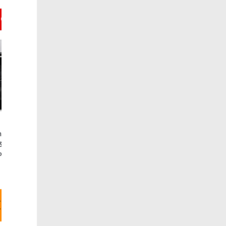
CIO
nción
Horno multifunció
Horno multifunción Miele H
35
Hoover HOT5880
2267-1 B con mandos ocultos
Pro
pirolítico
Miele
Hoover
€
549€
369€