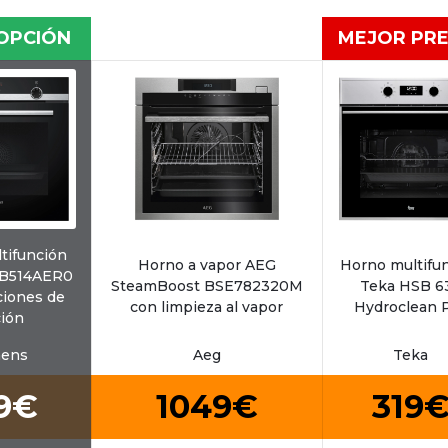
OPCIÓN
MEJOR PRE
tifunción
Horno a vapor AEG
Horno multifu
HB514AER0
SteamBoost BSE782320M
Teka HSB 6
ciones de
con limpieza al vapor
Hydroclean 
ión
mens
Aeg
Teka
9€
1049€
319