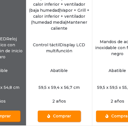
calor inferior + ventilador
(baja humedad)Vapor + Grill +
calor inferior + ventilador
(humedad media)Mantener
caliente
LEDReloj
Mandos de ac
ico con
Control táctilDisplay LCD
inoxidable con 
n de inicio
multifunción
negro
aro
ible
Abatible
Abatible
 x 54,8 cm
59,5 x 59,4 x 56,7 cm
59,5 x 59,5 x 55
ños
2 años
2 años
prar
Comprar
Compra