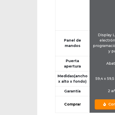
Display 
Panel de
electrón
mandos
programació
y p
Puerta
Abat
apertura
Medidas(ancho
59,4 x 59,5
x alto x fondo)
2 a
Garantía
Comprar
Com