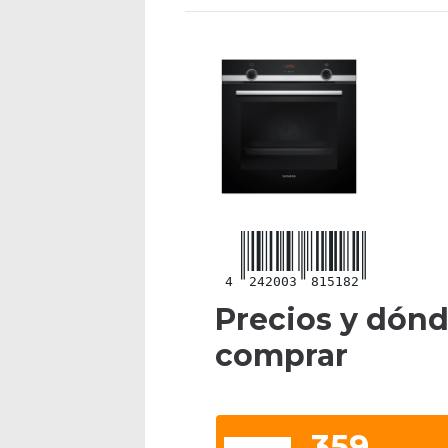
4
242003
815182
Precios y dón
comprar
359