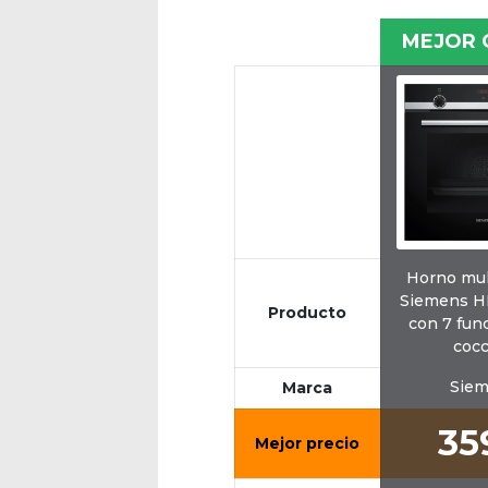
MEJOR 
Horno mul
Siemens 
Producto
con 7 fun
cocc
Sie
Marca
35
Mejor precio