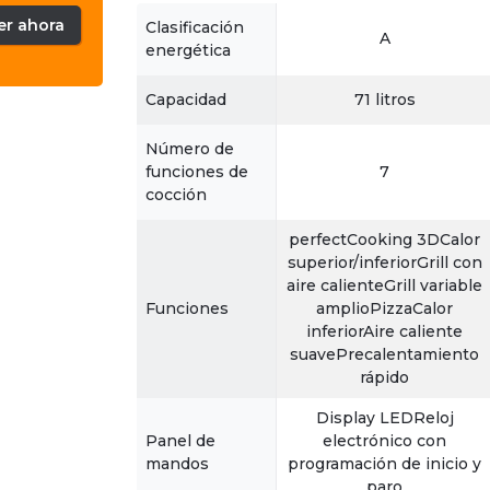
er ahora
Clasificación
A
energética
Capacidad
71 litros
Número de
funciones de
7
cocción
perfectCooking 3DCalor
superior/inferiorGrill con
aire calienteGrill variable
Funciones
amplioPizzaCalor
inferiorAire caliente
suavePrecalentamiento
rápido
Display LEDReloj
Panel de
electrónico con
mandos
programación de inicio y
paro