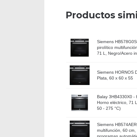
Productos simi
Siemens HB578G0S0
pirolítico multifunci
71 L, Negro/Acero in
Siemens HORNOS 
Plata, 60 x 60 x 55
Balay 3HB4330X0 - 
Horno eléctrico, 71 
50 - 275 °C)
Siemens HB574AER0
multifunción, 60 cm,
programas automátic