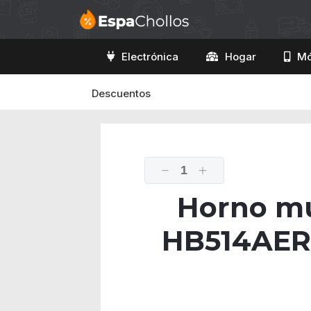
Electrónica
Hogar
Mó
Descuentos
1
Horno mu
HB514AER0