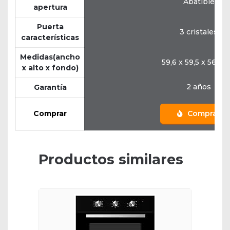
Abatible
apertura
Puerta
3 cristales
características
Medidas(ancho
59,6 x 59,5 x 56,6 
x alto x fondo)
2 años
Garantía
Comprar
Comprar
Productos similares