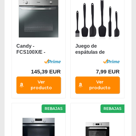
Candy -
Juego de
FCS100X/E -
espátulas de
Horno eléctrico -
silicona, utensilios
2100W,...
de...
145,39 EUR
7,99 EUR
Ver
Ver
producto
producto
REBAJAS
REBAJAS