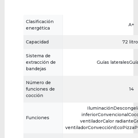
Clasificación
A+
energética
Capacidad
72 litr
Sistema de
extracción de
Guías lateralesGuí
bandejas
Número de
funciones de
14
cocción
IluminaciónDescongel
inferiorConvencionalCoc
Funciones
ventiladorCalor radianteGri
ventiladorConvecciónEcoPizzaP