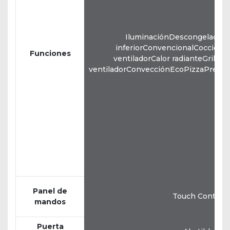
IluminaciónDescongelación
inferiorConvencionalCocción 
Funciones
ventiladorCalor radianteGrill do
ventiladorConvecciónEcoPizzaPrecal
Panel de
Touch Control
mandos
Puerta