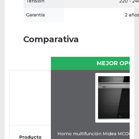
Tensión
220 - 24
Garantía
2 año
Comparativa
MEJOR OPCI
Horno multifunción Midea MCO607
Producto