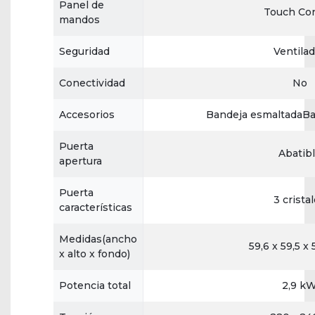
Panel de
Touch Con
mandos
Seguridad
Ventila
Conectividad
No
Accesorios
Bandeja esmaltadaBa
Puerta
Abatib
apertura
Puerta
3 crista
características
Medidas(ancho
59,6 x 59,5 x
x alto x fondo)
Potencia total
2,9 k