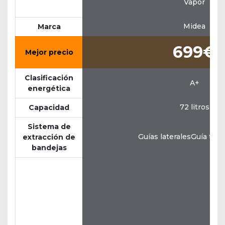
Vapor
Midea
Marca
699€
Mejor precio
Clasificación
A+
energética
72 litros
Capacidad
Sistema de
Guías lateralesGuía tel
extracción de
bandejas