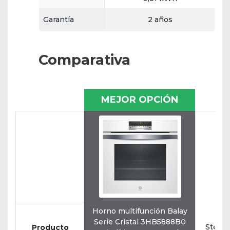
Garantía
2 años
Comparativa
MEJOR OPCIÓN
Horno multifunción Balay
Ho
Serie Cristal 3HB5888B0
Steam
Producto