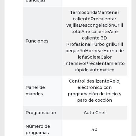
bandejas
TermosondaMantener
calientePrecalentar
vajillaDescongelaciónGrill
totalAire calienteAire
caliente 3D
Funciones
ProfesionalTurbo grillGrill
pequeñoHornearHorno de
leñaSoleraCalor
intensivoPrecalentamiento
rápido automático
Control deslizanteReloj
Panel de
electrónico con
mandos
programación de inicio y
paro de cocción
Programación
Auto Chef
Número de
40
programas