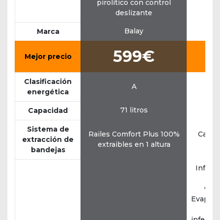
pirolítico con control
con
deslizante
Balay
Marca
599€
Mejor precio
Clasificación
A
energética
71 litros
Capacidad
Sistema de
Railes Comfort Plus 100%
Carril
extracción de
extraibles en 1 altura
bandejas
Inferio
vent
Evaporad
(40
inferiorG