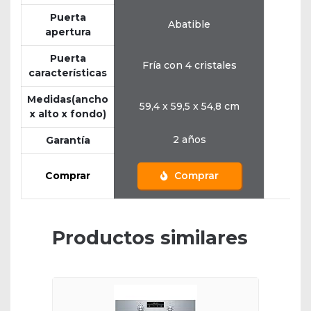
Puerta
Abatible
apertura
Puerta
Fría con 4 cristales
características
Medidas(ancho
59,4 x 59,5 x 54,8 cm
59,
x alto x fondo)
2 años
Garantía
Comprar
Comprar
Productos similares