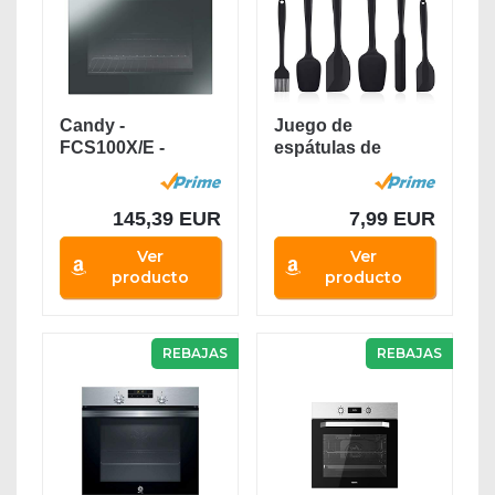
Candy -
Juego de
FCS100X/E -
espátulas de
Horno eléctrico -
silicona, utensilios
2100W,...
de...
145,39 EUR
7,99 EUR
Ver
Ver
producto
producto
REBAJAS
REBAJAS