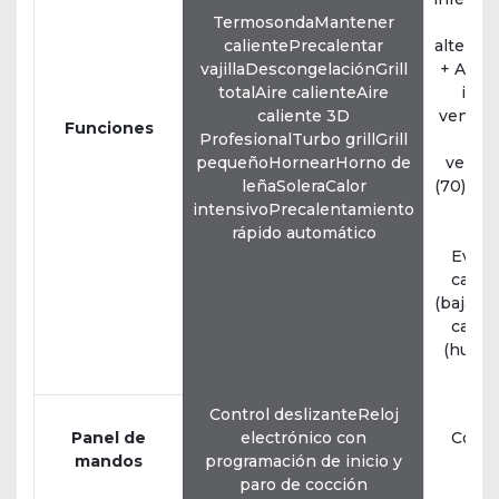
TermosondaMantener
ven
calientePrecalentar
alternas
vajillaDescongelaciónGrill
+ AccGr
totalAire calienteAire
infer
caliente 3D
ventila
Funciones
ProfesionalTurbo grillGrill
pequeñoHornearHorno de
ventil
leñaSoleraCalor
(70) + v
intensivoPrecalentamiento
inf
rápido automático
(
Evapo
calor 
(baja h
calor 
(hume
Control deslizanteReloj
Panel de
electrónico con
Contr
mandos
programación de inicio y
paro de cocción