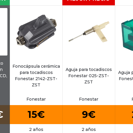
co
Fonocápsula cerámica
on
Aguja para tocadiscos
para tocadiscos
Aguja 
 CD,
Fonestar 025-ZST-
Fonestar 2142-ZST-
Fones
ZST
ZST
Fonestar
Fonestar
€
15€
9€
2 años
2 años