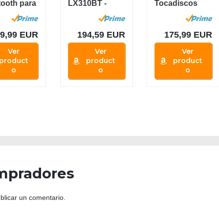
tooth para
LX310BT -
Tocadiscos
os de
Tocadiscos
HiFi Bluetooth
...
(Conectividad..
portátil,...
.
69,99 EUR
194,59 EUR
175,99 EUR
Ver
Ver
Ver
product
product
product
o
o
o
mpradores
blicar un comentario.