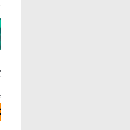
para tocadiscos
Aguja para tocadiscos
tar 518-DST-W
Fonestar 303-DST-W
Fonestar
Fonestar
27€
27€
2 años
2 años