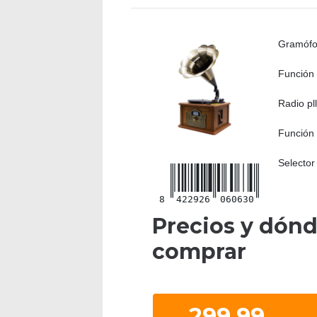
Gramófon
Función 
Radio pl
Función 
Selector
8
422926
060630
Precios y dón
comprar
299.99