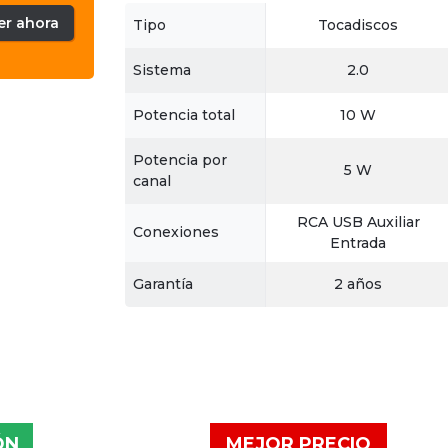
er ahora
Tipo
Tocadiscos
Sistema
2.0
Potencia total
10 W
Potencia por
5 W
canal
RCA USB Auxiliar
Conexiones
Entrada
Garantía
2 años
ÓN
MEJOR PRECIO