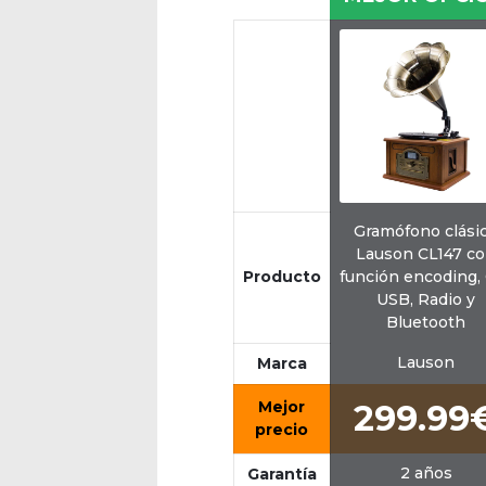
Gramófono clási
Lauson CL147 c
Producto
función encoding,
USB, Radio y
Bluetooth
Lauson
Marca
Mejor
299.99
precio
2 años
Garantía