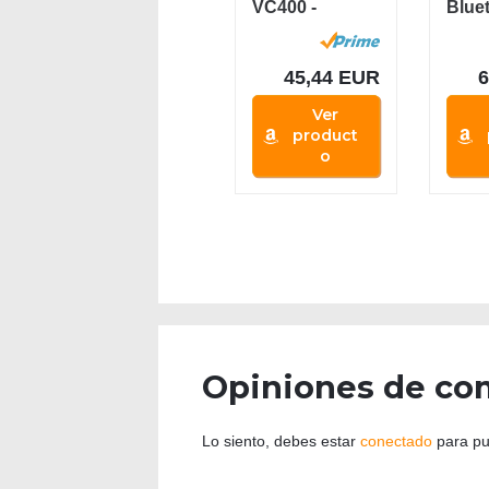
VC400 -
Blue
Tocadiscos de
Disc
Vinilo
Vinilo
Vintage,...
45,44 EUR
Ver
product
o
Opiniones de co
Lo siento, debes estar
conectado
para pu