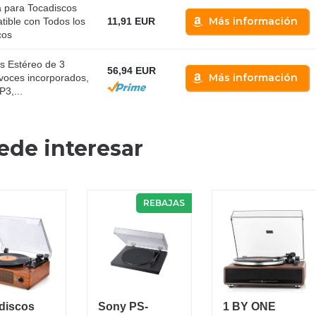
 para Tocadiscos
Más información
ible con Todos los
11,91 EUR
cos
s Estéreo de 3
56,94 EUR
Más información
avoces incorporados,
P3,...
ede interesar
REBAJAS
discos
Sony PS-
1 BY ONE