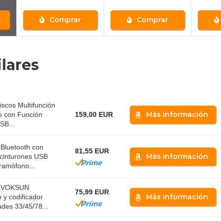
Comprar
Comprar
lares
scos Multifunción
Más información
co con Función
159,00 EUR
SB...
 Bluetooth con
81,55 EUR
Más información
 cinturones USB
ramófono...
lo,VOKSUN
75,99 EUR
Más información
 y codificador
ades 33/45/78...