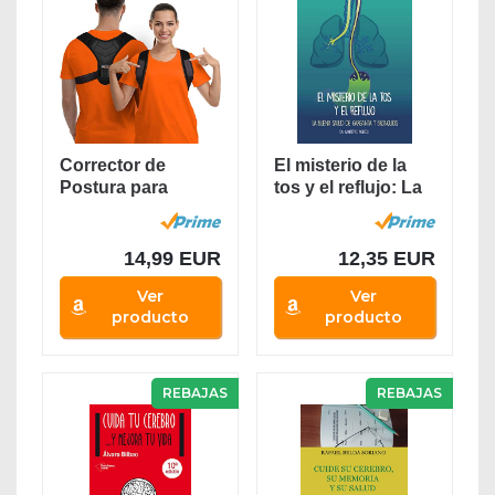
Corrector de
El misterio de la
Postura para
tos y el reflujo: La
Hombres y
buena salud...
Mujeres,...
14,99 EUR
12,35 EUR
Ver
Ver
producto
producto
REBAJAS
REBAJAS