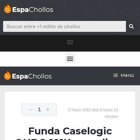
Menú
1
Hace 1962 dias 6 horas 10
minutos
Funda Caselogic