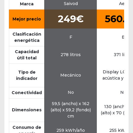
Saivod
Aeg
Marca
249€
560.1
Mejor precio
Clasificación
F
E
energética
Capacidad
278 litros
371 litros
útil total
Display LCDA
Tipo de
Mecánico
acústica y lu
indicador
No
No
Conectividad
59,5 (ancho) x 162
130 (ancho) x
Dimensiones
(alto) x 59,2 (fondo)
(alto) x 70 (fo
cm
Consumo de
259 kWh/año
255 kWh/a