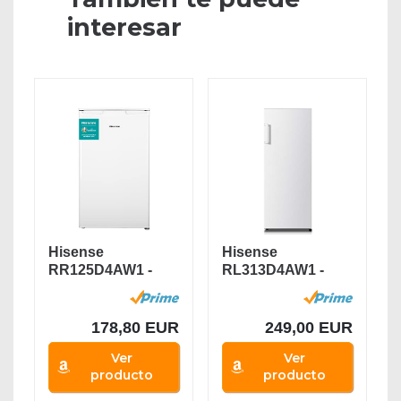
interesar
Hisense
Hisense
RR125D4AW1 -
RL313D4AW1 -
Frigorífico
Frigorífico de Una
Pequeño Table...
Puerta,...
178,80 EUR
249,00 EUR
Ver
Ver
producto
producto