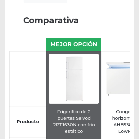
Comparativa
MEJOR OPCIÓN
Frigorífico de 2
Congelad
puertas Saivod
horizontal 
Producto
2PT1630N con frío
AHB538E1
estático
LowFros