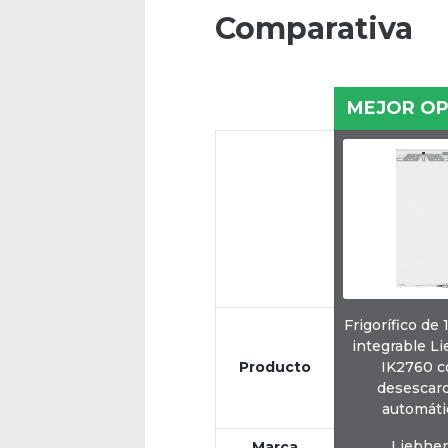
Comparativa
MEJOR OP
Frigorífico de 
integrable L
Producto
IK2760 c
desescar
automáti
Liebher
Marca