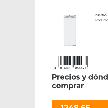
Puertas,
producto
4
016803
054474
Precios y dón
comprar
1248.65