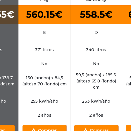
65€
560.15€
558.5€
E
D
os
371 litros
340 litros
No
No
59,5 (ancho) x 185,3
x 139,7
130 (ancho) x 84,5
(alto) x 65,8 (fondo)
ondo) cm
(alto) x 70 (fondo) cm
(a
cm
año
255 kWh/año
233 kWh/año
2 años
2 años
ar
Comprar
Comprar