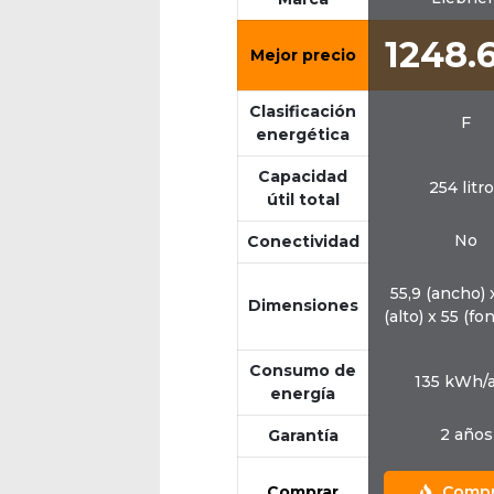
1248.
Mejor precio
Clasificación
F
energética
Capacidad
254 litr
útil total
No
Conectividad
55,9 (ancho) 
Dimensiones
(alto) x 55 (f
Consumo de
135 kWh/
energía
2 años
Garantía
Comprar
Compr