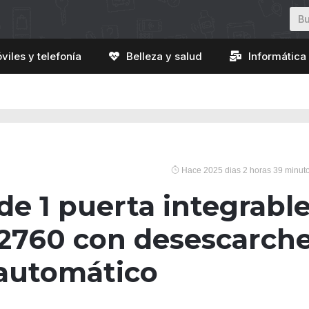
viles y telefonía
Belleza y salud
Informática 
Hace 2025 dias 2 horas 39 minut
 de 1 puerta integrabl
K2760 con desescarch
automático