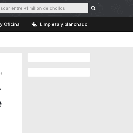
y Oficina
Limpieza y planchado
os
e
e