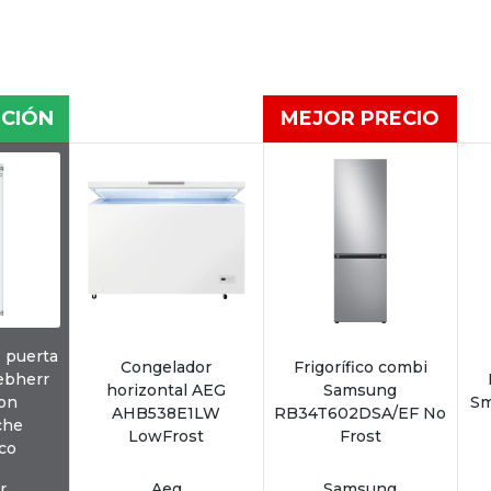
CIÓN
MEJOR PRECIO
1 puerta
Congelador
Frigorífico combi
iebherr
horizontal AEG
Samsung
on
Sm
AHB538E1LW
RB34T602DSA/EF No
che
LowFrost
Frost
co
r
Aeg
Samsung