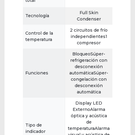
total
Full Skin
Tecnología
Condenser
2 circuitos de frío
Control de la
independientes1
temperatura
compresor
BloqueoSúper-
refrigeración con
desconexión
Funciones
automáticaSúper-
congelación con
desconexión
automática
Display LED
ExternoAlarma
óptica y acústica
de
Tipo de
temperaturaAlarma
indicador
visual y acústica de