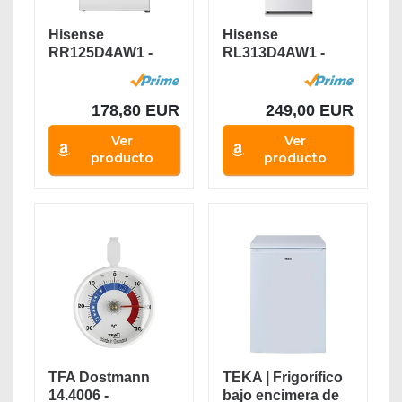
Hisense
Hisense
RR125D4AW1 -
RL313D4AW1 -
Frigorífico
Frigorífico de Una
Pequeño Table...
Puerta,...
178,80 EUR
249,00 EUR
Ver
Ver
producto
producto
TFA Dostmann
TEKA | Frigorífico
14.4006 -
bajo encimera de