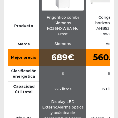
Frigorífico combi
Congelad
Siemens
horizontal 
Producto
KG36NXWEA No
AHB538E1
Frost
LowFros
Siemens
Aeg
Marca
689€
560.1
Mejor precio
Clasificación
E
E
energética
Capacidad
326 litros
371 litros
útil total
Display LED
ExternoAlarma óptica
y acústica de