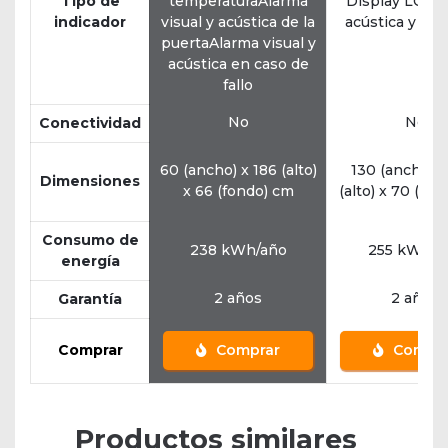
Tipo de
temperaturaAlarma
Display LCDA
indicador
visual y acústica de la
acústica y lu
puertaAlarma visual y
acústica en caso de
fallo
No
No
Conectividad
60 (ancho) x 186 (alto)
130 (ancho) x
Dimensiones
x 66 (fondo) cm
(alto) x 70 (fo
Consumo de
238 kWh/año
255 kWh/a
energía
2 años
2 años
Garantía
Comprar
Comprar
Compra
Productos similares