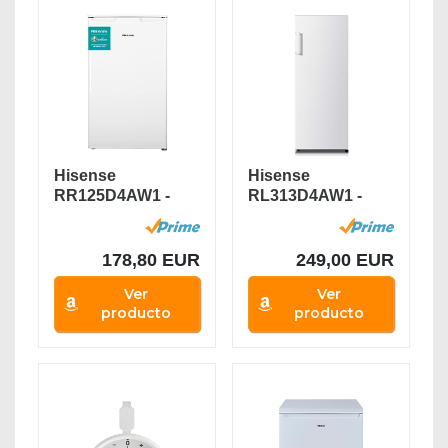
Hisense
Hisense
RR125D4AW1 -
RL313D4AW1 -
Frigorífico
Frigorífico de Una
Pequeño Table...
Puerta,...
178,80 EUR
249,00 EUR
Ver
Ver
producto
producto