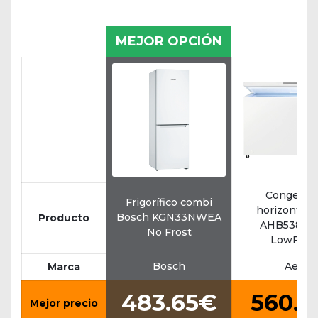
MEJOR OPCIÓN
Congelad
Frigorífico combi
horizontal 
Bosch KGN33NWEA
Producto
AHB538E1
No Frost
LowFros
Bosch
Aeg
Marca
483.65€
560.1
Mejor precio