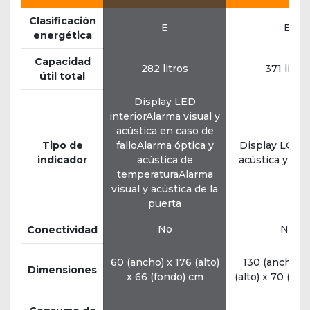
Clasificación
E
E
energética
Capacidad
282 litros
371 litros
útil total
Display LED
interiorAlarma visual y
acústica en caso de
Tipo de
falloAlarma óptica y
Display LCDA
indicador
acústica de
acústica y lu
temperaturaAlarma
visual y acústica de la
puerta
No
No
Conectividad
60 (ancho) x 176 (alto)
130 (ancho) x
Dimensiones
x 66 (fondo) cm
(alto) x 70 (fo