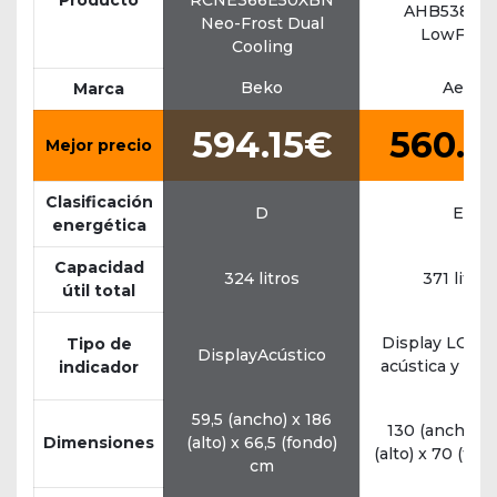
Producto
RCNE366E50XBN
AHB538E1
Neo-Frost Dual
LowFrost
Cooling
Beko
Aeg
Marca
594.15€
560.1
Mejor precio
Clasificación
D
E
energética
Capacidad
324 litros
371 litros
útil total
Display LCDA
Tipo de
DisplayAcústico
acústica y lum
indicador
59,5 (ancho) x 186
130 (ancho) x
Dimensiones
(alto) x 66,5 (fondo)
(alto) x 70 (fon
cm