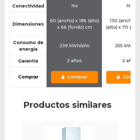
No
No
Conectividad
60 (ancho) x 186 (alto)
130 (ancho) x
Dimensiones
x 66 (fondo) cm
(alto) x 70 (fo
Consumo de
239 kWh/año
255 kWh/a
energía
2 años
2 años
Garantía
Comprar
Comprar
Compra
Productos similares