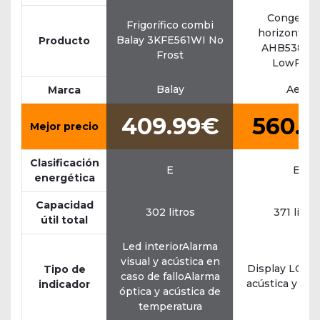
Congelad
Frigorífico combi
horizontal 
Balay 3KFE561WI No
Producto
AHB538E1
Frost
LowFros
Balay
Aeg
Marca
409.99€
560.1
Mejor precio
Clasificación
E
E
energética
Capacidad
302 litros
371 litros
útil total
Led interiorAlarma
visual y acústica en
Display LCDA
Tipo de
caso de falloAlarma
acústica y lu
indicador
óptica y acústica de
temperatura