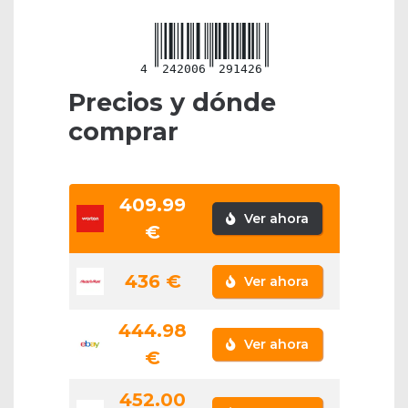
4
242006
291426
Precios y dónde
comprar
409.99
Ver ahora
€
436 €
Ver ahora
444.98
Ver ahora
€
452.00