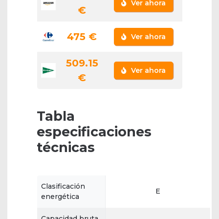
Ver ahora
€
475 €
Ver ahora
509.15
Ver ahora
€
Tabla
especificaciones
técnicas
Clasificación
E
energética
Capacidad bruta