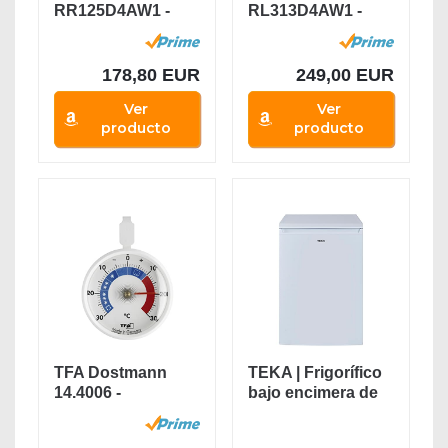
RR125D4AW1 -
RL313D4AW1 -
Frigorífico
Frigorífico de Una
Pequeño Table...
Puerta,...
178,80 EUR
249,00 EUR
Ver
Ver
producto
producto
TFA Dostmann
TEKA | Frigorífico
14.4006 -
bajo encimera de
Termómetro
85 cm de 2...