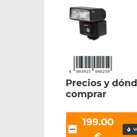
4
003915
040259
Precios y dón
comprar
199.00
V
€