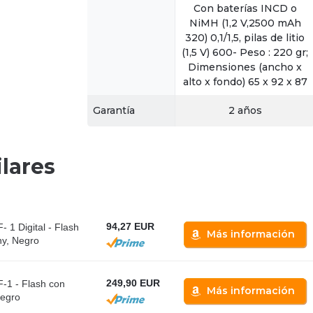
Con baterías INCD o
NiMH (1,2 V,2500 mAh
320) 0,1/1,5, pilas de litio
(1,5 V) 600- Peso : 220 gr;
Dimensiones (ancho x
alto x fondo) 65 x 92 x 87
Garantía
2 años
lares
94,27 EUR
 1 Digital - Flash
Más información
ny, Negro
249,90 EUR
F-1 - Flash con
Más información
Negro