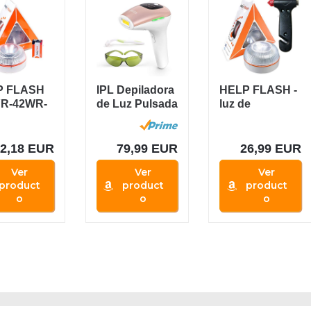
P FLASH
IPL Depiladora
HELP FLASH -
R-42WR-
de Luz Pulsada
luz de
 luz de
999,000
Emergencia
gencia...
Flashes,...
AUTÓNOMA...
22,18 EUR
79,99 EUR
26,99 EUR
Ver
Ver
Ver
product
product
product
o
o
o