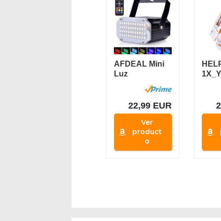
AFDEAL Mini
HEL
Luz
1X_Y
Estroboscópic
PIOM
a, luces
Emer
discoteca...
22,99 EUR
Ver
product
o