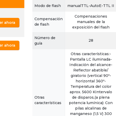
Modo de flash
manualTTL-AutoE-TTL II
Compensaciones
Compensación
manuales de la
er ahora
de flash
exposición del flash
Número de
28
guía
er ahora
Otras características:-
Pantalla LC iluminada-
Indicación del alcance-
Reflector abatible/
giratorio (vertical 90º-
horizontal 360º-
Temperatura del color
aprox. 5600 KIntervalo
Otras
de disparos,(a plena
características
potencia lumínica): Con
pilas alcalinas de
manganeso (1,5 V) 300