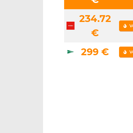
234.72
V
€
299 €
V