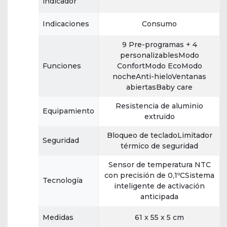
indicador
Indicaciones
Consumo
9 Pre-programas + 4
personalizablesModo
Funciones
ConfortModo EcoModo
nocheAnti-hieloVentanas
abiertasBaby care
Resistencia de aluminio
Equipamiento
extruido
Bloqueo de tecladoLimitador
Seguridad
térmico de seguridad
Sensor de temperatura NTC
con precisión de 0,1ºCSistema
Tecnología
inteligente de activación
anticipada
Medidas
61 x 55 x 5 cm