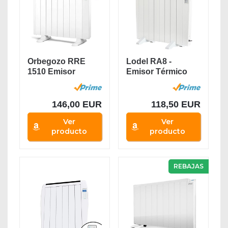
Orbegozo RRE
Lodel RA8 -
1510 Emisor
Emisor Térmico
Térmico Bajo
Digital Bajo
Consumo, 8...
Consumo,...
146,00 EUR
118,50 EUR
Ver
Ver
producto
producto
REBAJAS