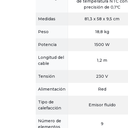
de temperatura NTC con
precisión de 0,1ºC
Medidas
81,3 x 58 x 9,5 cm
Peso
18,8 kg
Potencia
1500 W
Longitud del
1,2 m
cable
Tensión
230 V
Alimentación
Red
Tipo de
Emisor fluido
calefacción
Número de
9
elementos