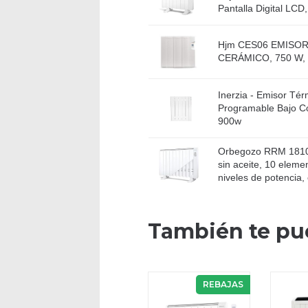
Pantalla Digital LCD
Hjm CES06 EMISO
CERÁMICO, 750 W,
Inerzia - Emisor Tér
Programable Bajo C
900w
Orbegozo RRM 1810 
sin aceite, 10 eleme
niveles de potencia, c
También te pu
REBAJAS