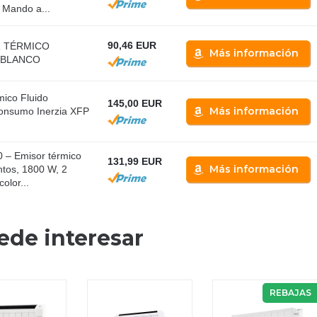
, Mando a...
90,46 EUR
R TÉRMICO
Más información
 BLANCO
mico Fluido
145,00 EUR
Más información
onsumo Inerzia XFP
– Emisor térmico
131,99 EUR
Más información
ntos, 1800 W, 2
olor...
ede interesar
REBAJAS