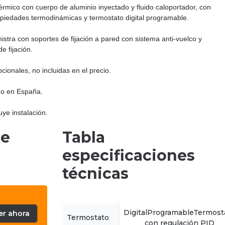
érmico con cuerpo de aluminio inyectado y fluido caloportador, con
opiedades termodinámicas y termostato digital programable.
istra con soportes de fijación a pared con sistema anti-vuelco y
de fijación.
cionales, no incluidas en el precio.
do en España.
uye instalación.
de
Tabla
especificaciones
técnicas
DigitalProgramableTermost
er ahora
Termostato
con regulación PID