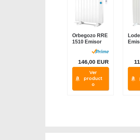
Orbegozo RRE
Lode
1510 Emisor
Emis
Térmico Bajo
Térmi
Consumo, 8...
Bajo
Cons
146,00 EUR
1
Ver
product
o