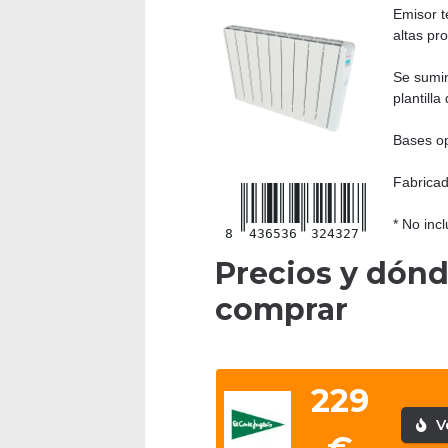
Emisor t
altas pr
Se sumin
plantilla 
Bases op
Fabrica
* No incl
8
436536
324327
Precios y dón
comprar
229
V