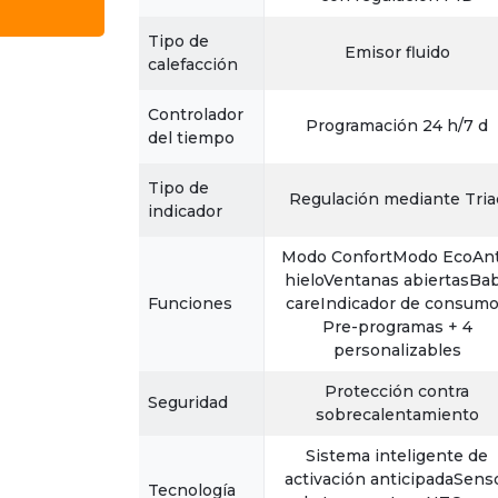
Tipo de
Emisor fluido
calefacción
Controlador
Programación 24 h/7 d
del tiempo
Tipo de
Regulación mediante Tria
indicador
Modo ConfortModo EcoAnt
hieloVentanas abiertasBa
Funciones
careIndicador de consum
Pre-programas + 4
personalizables
Protección contra
Seguridad
sobrecalentamiento
Sistema inteligente de
activación anticipadaSens
Tecnología