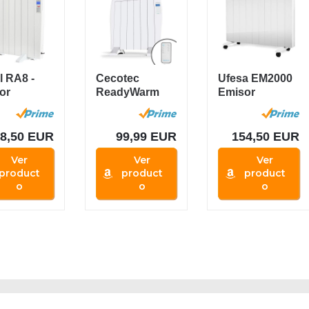
l RA8 -
Cecotec
Ufesa EM2000
or
ReadyWarm
Emisor
co Digital
1200 Thermal
Térmico con
Connector -...
2000W de...
umo,...
18,50 EUR
99,99 EUR
154,50 EUR
Ver
Ver
Ver
product
product
product
o
o
o