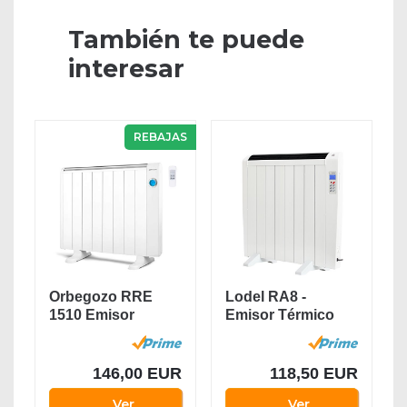
También te puede
interesar
REBAJAS
Orbegozo RRE
Lodel RA8 -
1510 Emisor
Emisor Térmico
Térmico Bajo
Digital Bajo
Consumo, 8...
Consumo,...
146,00 EUR
118,50 EUR
Ver
Ver