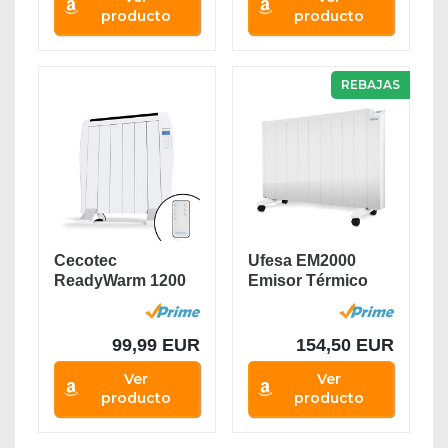
producto
producto
REBAJAS
Cecotec
Ufesa EM2000
ReadyWarm 1200
Emisor Térmico
Thermal
con 2000W de...
Connector -...
99,99 EUR
154,50 EUR
Ver
Ver
producto
producto