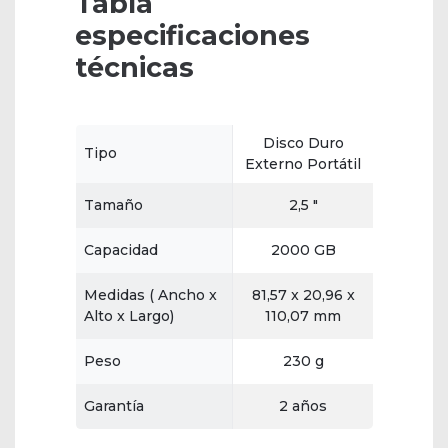
Tabla
especificaciones
técnicas
Disco Duro
Tipo
Externo Portátil
Tamaño
2,5 "
Capacidad
2000 GB
Medidas ( Ancho x
81,57 x 20,96 x
Alto x Largo)
110,07 mm
Peso
230 g
Garantía
2 años