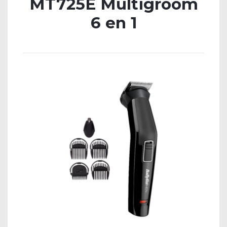
MT725E Multigroom
6 en 1