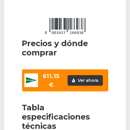
8
003437
166938
Precios y dónde
comprar
611.15
Ver ahora
€
Tabla
especificaciones
técnicas