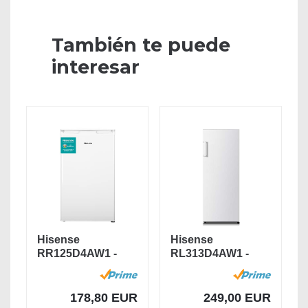
También te puede
interesar
Hisense
Hisense
RR125D4AW1 -
RL313D4AW1 -
Frigorífico
Frigorífico de Una
Pequeño Table...
Puerta,...
178,80 EUR
249,00 EUR