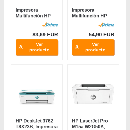
Impresora
Impresora
Multifunción HP
Multifunción HP
Envy 6020e - 6
DeskJet 2720e - 6
meses de...
meses...
83,69 EUR
54,90 EUR
Ver
Ver
producto
producto
HP DeskJet 3762
HP LaserJet Pro
T8X23B, Impresora
M15a W2G50A,