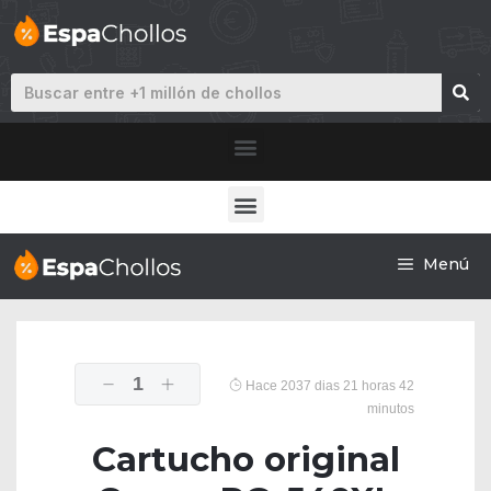
Menú
1
Hace 2037 dias 21 horas 42
minutos
Cartucho original