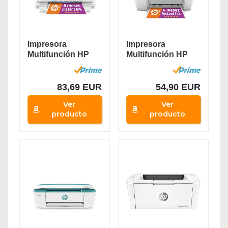
Impresora
Impresora
Multifunción HP
Multifunción HP
Envy 6020e - 6
DeskJet 2720e - 6
meses de...
meses...
83,69 EUR
54,90 EUR
Ver
Ver
producto
producto