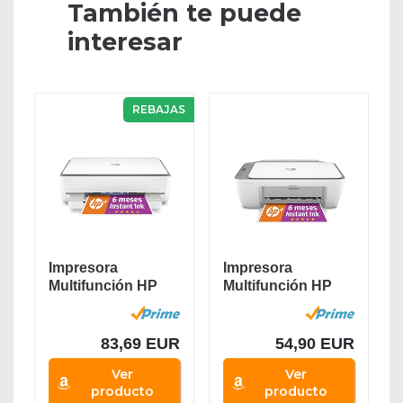
También te puede
interesar
REBAJAS
Impresora
Impresora
Multifunción HP
Multifunción HP
Envy 6020e - 6
DeskJet 2720e - 6
meses de...
meses...
83,69 EUR
54,90 EUR
Ver
Ver
producto
producto