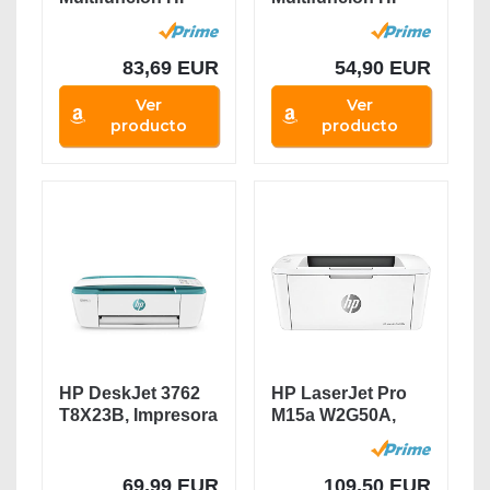
Envy 6020e - 6
DeskJet 2720e - 6
meses de...
meses...
83,69 EUR
54,90 EUR
Ver
Ver
producto
producto
HP DeskJet 3762
HP LaserJet Pro
T8X23B, Impresora
M15a W2G50A,
Multifunción...
Impresora A4...
69,99 EUR
109,50 EUR