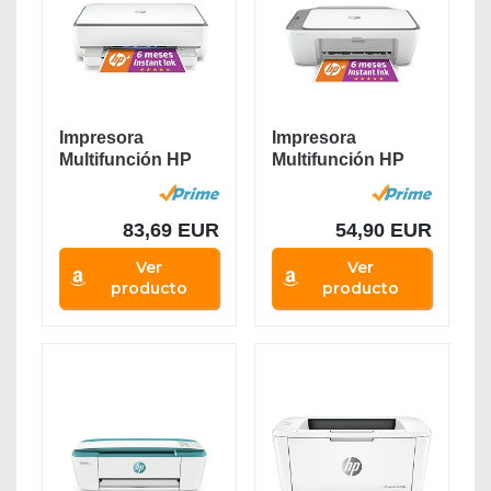
Impresora
Impresora
Multifunción HP
Multifunción HP
Envy 6020e - 6
DeskJet 2720e - 6
meses de...
meses...
83,69 EUR
54,90 EUR
Ver
Ver
producto
producto