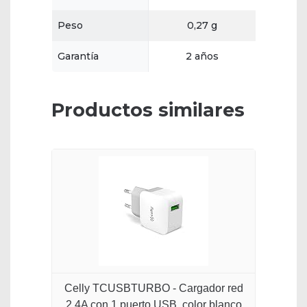
Peso
0,27 g
Garantía
2 años
Productos similares
Celly TCUSBTURBO - Cargador red
2.4A con 1 puerto USB, color blanco