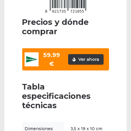
8
021735
721055
Precios y dónde
comprar
59.99
Ver ahora
€
Tabla
especificaciones
técnicas
Dimensiones
3,5 x 19 x 10 cm