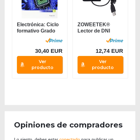
Electrónica: Ciclo
ZOWEETEK®
formativo Grado
Lector de DNI
medio...
electrónico CAC...
30,40 EUR
12,74 EUR
Ver
Ver
producto
producto
Opiniones de compradores
Lo siento, debes estar
conectado
para publicar un