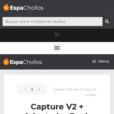
Menú
1
Hace 1978 dias 17 horas 59
minutos
Capture V2 +