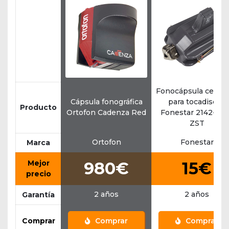
Fonocápsula cerám
Cápsula fonográfica
para tocadiscos
Producto
Ortofon Cadenza Red
Fonestar 2142-ZS
ZST
Ortofon
Fonestar
Marca
Mejor
980€
15€
precio
2 años
2 años
Garantía
Comprar
Comprar
Comprar