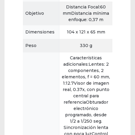
Distancia Focal:60
Objetivo
mmDistancia mínima
enfoque: 0,37 m
Dimensiones
104 x 121 x 65 mm
Peso
330 g
Características
adicionales:Lentes: 2
componentes, 2
elementos, f = 60 mm,
1:12.7Visor de imagen
real, 0.37x, con punto
central para
referenciaObturador
electrónico
programado, desde
1/2 a 1/250 seg.
Sincronización lenta
con poca luzControl