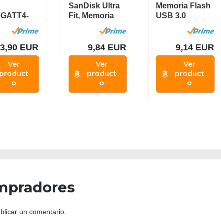
SanDisk Ultra
Memoria Flash
GATT4-
Fit, Memoria
USB 3.0
 Memoria
flash USB 3.1
SanDisk Ultra
2.0 de 16
de 64 GB...
de 64 GB,...
Negro
3,90 EUR
9,84 EUR
9,14 EUR
Ver
Ver
Ver
product
product
product
o
o
o
mpradores
blicar un comentario.