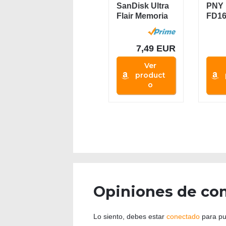
SanDisk Ultra
PNY
Flair Memoria
FD16
flash USB 3.0
EF -
de 64...
USB 
GB, 
7,49 EUR
Ver
product
o
Opiniones de co
Lo siento, debes estar
conectado
para pu