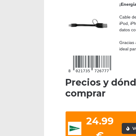
¡Energí
Cable de
iPod, iP
datos co
Gracias 
ideal pa
8
021735
726777
Precios y dón
comprar
24.99
V
€