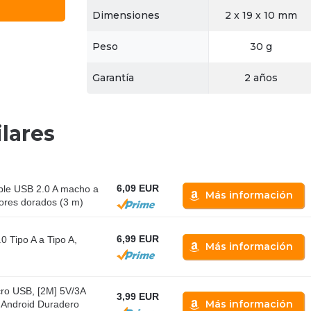
Dimensiones
2 x 19 x 10 mm
Peso
30 g
Garantía
2 años
lares
6,09 EUR
ble USB 2.0 A macho a
Más información
ores dorados (3 m)
6,99 EUR
 Tipo A a Tipo A,
Más información
o USB, [2M] 5V/3A
3,99 EUR
Más información
 Android Duradero