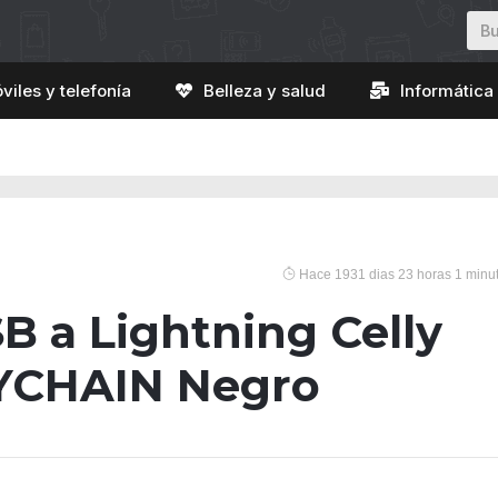
viles y telefonía
Belleza y salud
Informática 
Hace 1931 dias 23 horas 1 minu
B a Lightning Celly
YCHAIN Negro