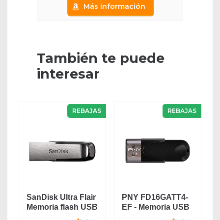
Más información
También te puede
interesar
REBAJAS
REBAJAS
SanDisk Ultra Flair
PNY FD16GATT4-
Memoria flash USB
EF - Memoria USB
3.0 de 64...
2.0 de 16 GB,