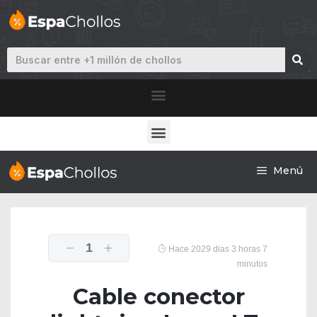
Menú
1
Hace 2029 dias 3 horas 7
minutos
Cable conector