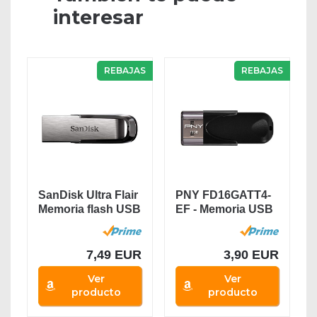
interesar
REBAJAS
REBAJAS
SanDisk Ultra Flair
PNY FD16GATT4-
Memoria flash USB
EF - Memoria USB
3.0 de 64...
2.0 de 16 GB,
Negro
7,49 EUR
3,90 EUR
Ver
Ver
producto
producto