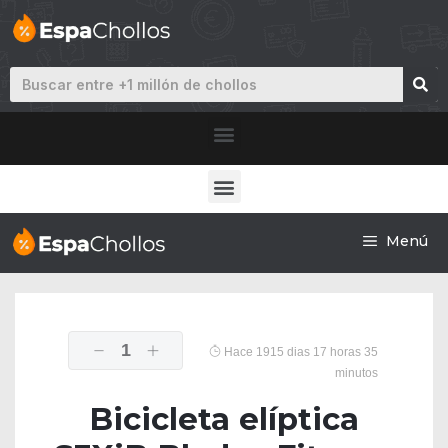
Menú
1
Hace 1915 dias 17 horas 35
minutos
Bicicleta elíptica