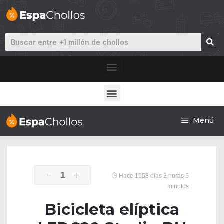
Menú
1
Hace 1958 dias 2 horas 5
minutos
Bicicleta elíptica