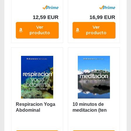
Fitness/Bandas
Resistencia
de...
Fitness, 5
Bandas...
12,59 EUR
16,99 EUR
Ver
Ver
producto
producto
Respiracion Yoga
10 minutos de
Abdominal
meditacion (ten
(abdominal yoga...
minute
meditations)