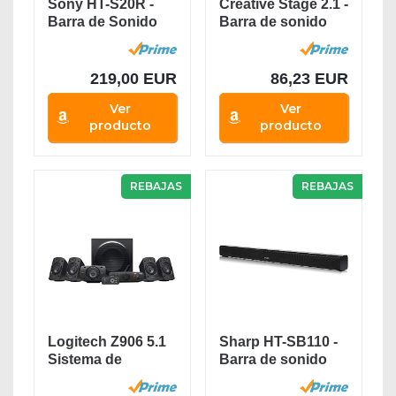
Sony HT-S20R -
Creative Stage 2.1 -
Barra de Sonido
Barra de sonido
(5.1 Canales,...
con subwoofer...
219,00 EUR
86,23 EUR
Ver
Ver
producto
producto
REBAJAS
REBAJAS
Logitech Z906 5.1
Sharp HT-SB110 -
Sistema de
Barra de sonido
Altavoces
cine en casa...
Sonido...