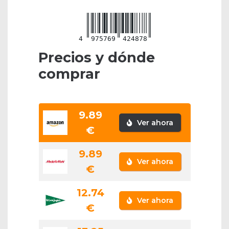
4
975769
424878
Precios y dónde
comprar
9.89
Ver ahora
€
9.89
Ver ahora
€
12.74
Ver ahora
€