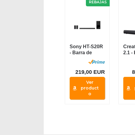
REBAJAS
Sony HT-S20R
Crea
- Barra de
2.1 -
Sonido (5.1
soni
Canales,...
subwo
219,00 EUR
Ver
product
o