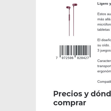
Ligero 
Estos au
más allá
micrófon
tabletas
El diseñ
su oído.
3 juegos
7
072506
020427
Caracter
transpor
ergonóm
Compatib
Precios y dón
comprar