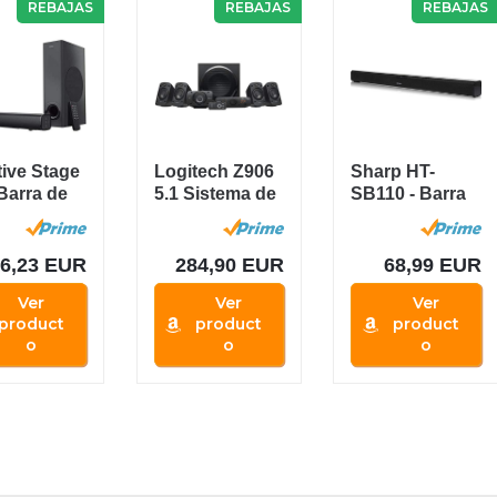
REBAJAS
REBAJAS
REBAJAS
tive Stage
Logitech Z906
Sharp HT-
 Barra de
5.1 Sistema de
SB110 - Barra
do con
Altavoces
de sonido cine
ofer...
Sonido...
en casa...
86,23 EUR
284,90 EUR
68,99 EUR
Ver
Ver
Ver
product
product
product
o
o
o