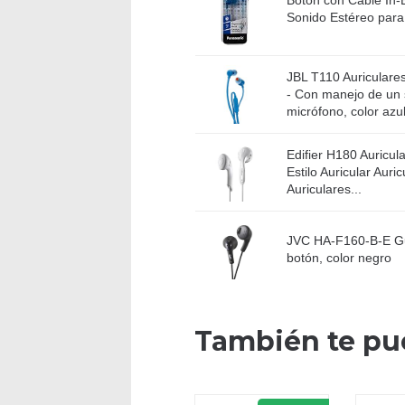
Boton con Cable In
Sonido Estéreo para 
JBL T110 Auriculare
- Con manejo de un 
micrófono, color azu
Edifier H180 Auricul
Estilo Auricular Auric
Auriculares...
JVC HA-F160-B-E Gu
botón, color negro
También te pu