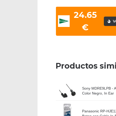
24.65
V
€
Productos simi
Sony MDRE9LPB - Au
Color Negro, In Ear
Panasonic RP-HJE12