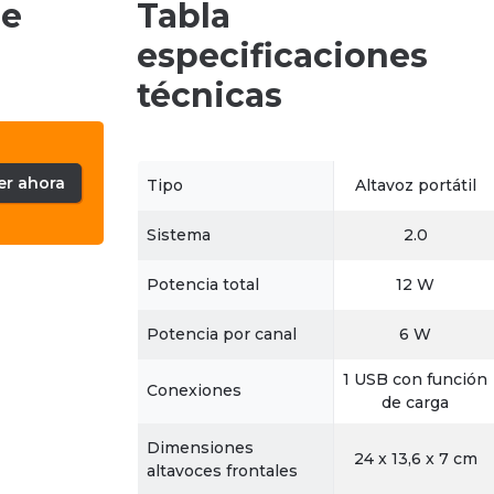
de
Tabla
especificaciones
técnicas
er ahora
Tipo
Altavoz portátil
Sistema
2.0
Potencia total
12 W
Potencia por canal
6 W
1 USB con función
Conexiones
de carga
Dimensiones
24 x 13,6 x 7 cm
altavoces frontales