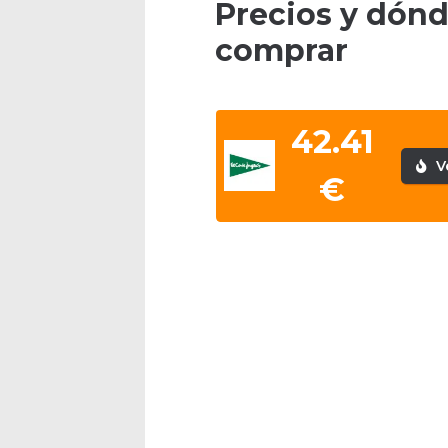
Precios y dón
comprar
42.41
V
€