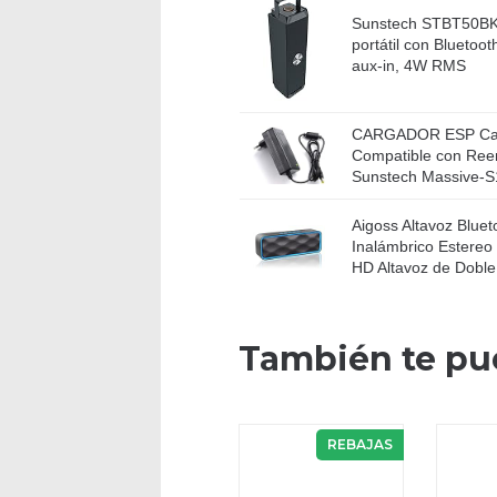
Sunstech STBT50BK 
portátil con Bluetoot
aux-in, 4W RMS
CARGADOR ESP Carg
Compatible con Ree
Sunstech Massive-S1
Aigoss Altavoz Blueto
Inalámbrico Estereo 
HD Altavoz de Doble.
También te pu
REBAJAS