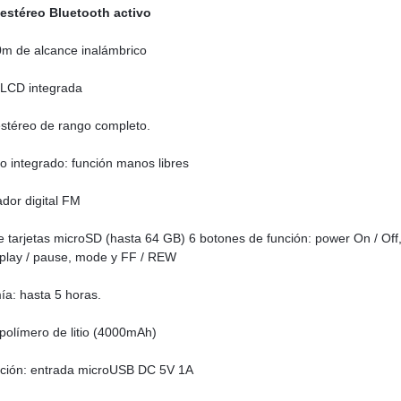
 estéreo Bluetooth activo
m de alcance inalámbrico
 LCD integrada
stéreo de rango completo.
o integrado: función manos libres
ador digital FM
e tarjetas microSD (hasta 64 GB) 6 botones de función: power On / Off
play / pause, mode y FF / REW
a: hasta 5 horas.
 polímero de litio (4000mAh)
ación: entrada microUSB DC 5V 1A