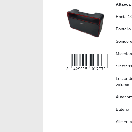
Altavoz
Hasta 10
Pantalla
Sonido e
Micrófon
Sintoniz
8
429015
017773
Lector d
volume, 
Autonomí
Batería:
Aliment