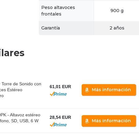
Peso altavoces
900 g
frontales
Garantía
2 años
lares
Torre de Sonido con
61,01 EUR
Más información
ces Estéreo
ro
K - Altavoz estéreo
28,54 EUR
Más información
ófono, SD, USB, 6 W