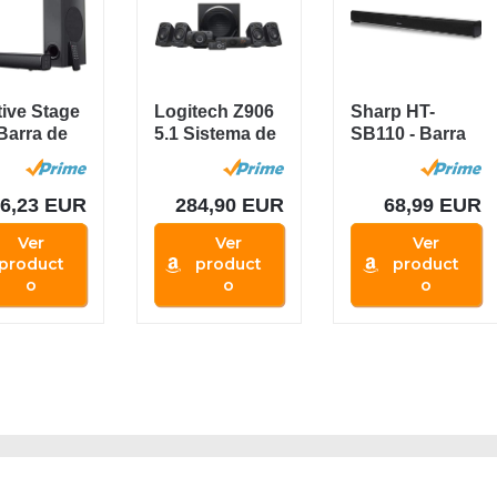
tive Stage
Logitech Z906
Sharp HT-
 Barra de
5.1 Sistema de
SB110 - Barra
do con
Altavoces
de sonido cine
ofer...
Sonido...
en casa...
86,23 EUR
284,90 EUR
68,99 EUR
Ver
Ver
Ver
product
product
product
o
o
o