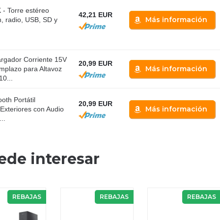
- Torre estéreo
42,21 EUR
Más información
h, radio, USB, SD y
ador Corriente 15V
20,99 EUR
Más información
mplazo para Altavoz
0...
oth Portátil
20,99 EUR
Más información
Exteriores con Audio
..
ede interesar
REBAJAS
REBAJAS
REBAJAS