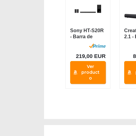
Sony HT-S20R
Crea
- Barra de
2.1 -
Sonido (5.1
soni
Canales,...
subwo
219,00 EUR
Ver
product
o