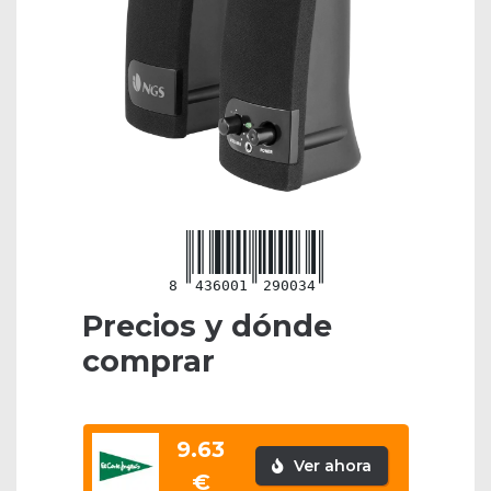
8
436001
290034
Precios y dónde
comprar
9.63
Ver ahora
€