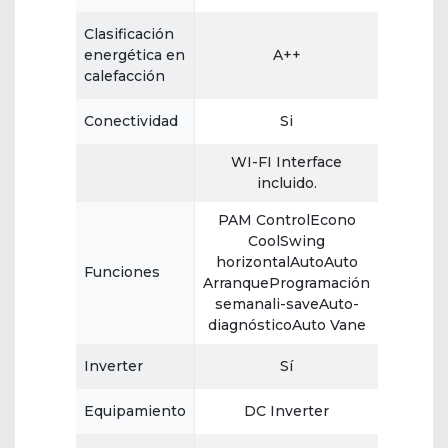
Clasificación
energética en
A++
calefacción
Conectividad
Si
WI-FI Interface
incluido.
PAM ControlEcono
CoolSwing
horizontalAutoAuto
Funciones
ArranqueProgramación
semanali-saveAuto-
diagnósticoAuto Vane
Inverter
Sí
Equipamiento
DC Inverter