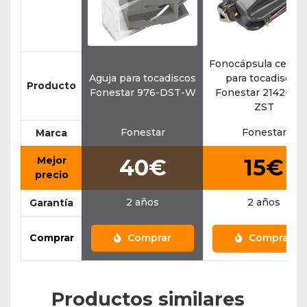
Fonocápsula cerám
Aguja para tocadiscos
para tocadiscos
Producto
Fonestar 976-DST-W
Fonestar 2142-ZS
ZST
Fonestar
Fonestar
Marca
Mejor
40€
15€
precio
2 años
2 años
Garantía
Comprar
Comprar
Comprar
Productos similares