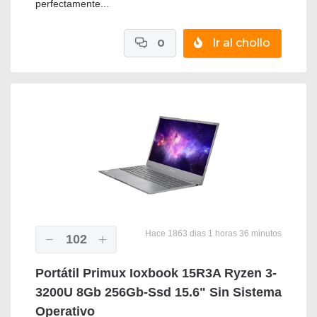
perfectamente...
0
Ir al chollo
Hace 1863 dias 1 horas 36 minutos
102
Portátil Primux Ioxbook 15R3A Ryzen 3-
3200U 8Gb 256Gb-Ssd 15.6" Sin Sistema
Operativo