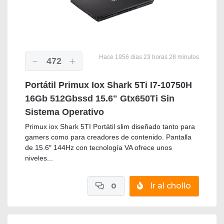
Hace 1956 dias 23 horas 28 minutos
472
Portátil Primux Iox Shark 5Ti I7-10750H
16Gb 512Gbssd 15.6" Gtx650Ti Sin
Sistema Operativo
Primux iox Shark 5TI Portátil slim diseñado tanto para
gamers como para creadores de contenido. Pantalla
de 15.6″ 144Hz con tecnología VA ofrece unos
niveles...
0
Ir al chollo