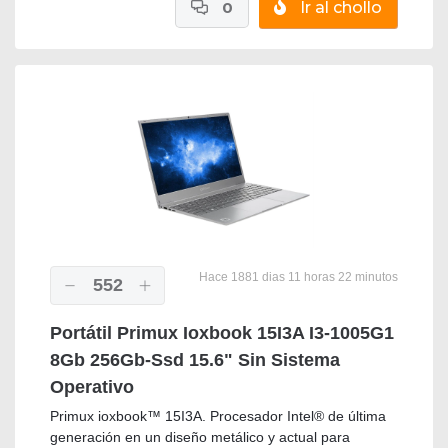
0
Ir al chollo
Hace 1881 dias 11 horas 22 minutos
552
Portátil Primux Ioxbook 15I3A I3-1005G1
8Gb 256Gb-Ssd 15.6" Sin Sistema
Operativo
Primux ioxbook™ 15I3A. Procesador Intel® de última
generación en un diseño metálico y actual para