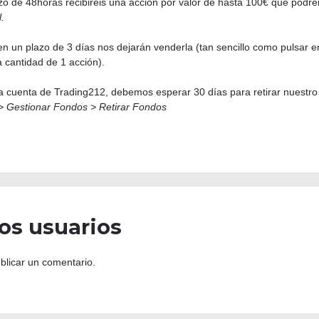
azo de 48horas recibiréis una acción por valor de hasta 100€ que podr
.
 en un plazo de 3 días nos dejarán venderla (tan sencillo como pulsar e
 cantidad de 1 acción).
a cuenta de Trading212, debemos esperar 30 días para retirar nuestro
> Gestionar Fondos > Retirar Fondos
os usuarios
blicar un comentario.