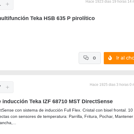
Hace 1923 dias 19 horas 14 
1
ultifunción Teka HSB 635 P pirolítico
0
Ir al cho
Hace 1925 dias 3 horas 0 
7
e inducción Teka IZF 68710 MST DirectSense
tSense con sistema de inducción Full Flex. Cristal con bisel frontal. 10
ectas con sensores de temperatura: Parrilla, Fritura, Pochar, Mantener
lancha,...