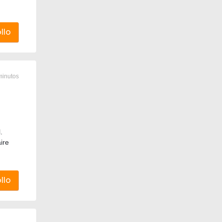
llo
minutos
.
ire
llo