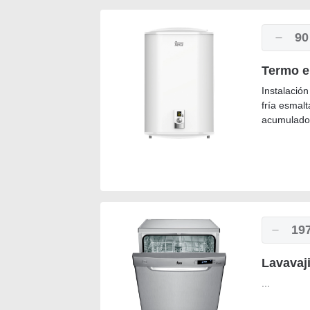
90
Termo e
Instalación
fría esmalt
acumulador
19
Lavavaj
...