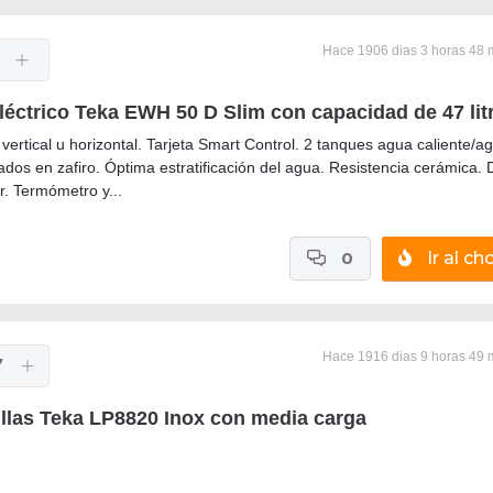
Hace 1906 dias 3 horas 48 
léctrico Teka EWH 50 D Slim con capacidad de 47 lit
 vertical u horizontal. Tarjeta Smart Control. 2 tanques agua caliente/a
ados en zafiro. Óptima estratificación del agua. Resistencia cerámica. 
. Termómetro y...
0
Ir al cho
Hace 1916 dias 9 horas 49 
7
illas Teka LP8820 Inox con media carga