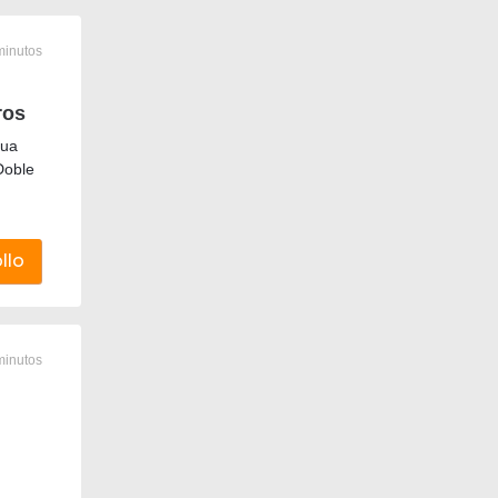
minutos
ros
gua
Doble
llo
minutos