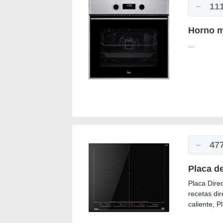
11
Horno m
...
47
Placa d
Placa Direc
recetas dir
caliente, P