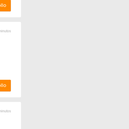
llo
minutos
llo
minutos