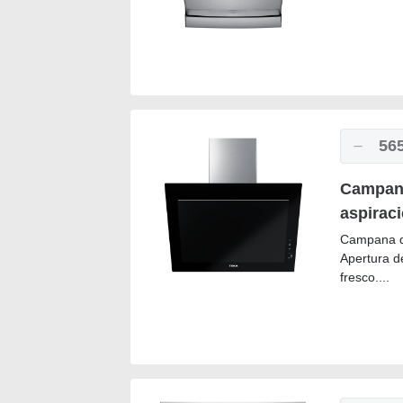
56
Campana
aspiraci
Campana de
Apertura de
fresco....