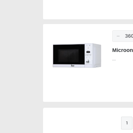
36
Microon
...
1