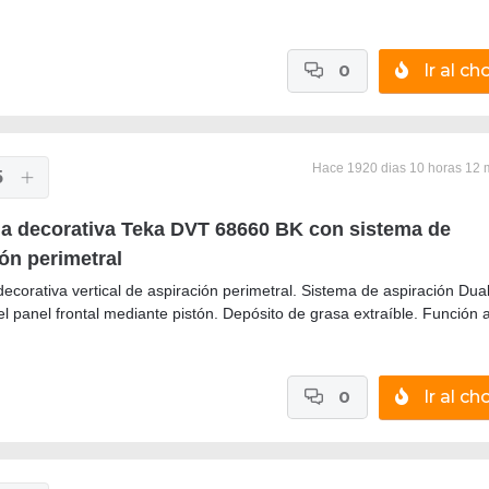
0
Ir al cho
Hace 1920 dias 10 horas 12 
5
 decorativa Teka DVT 68660 BK con sistema de
ón perimetral
corativa vertical de aspiración perimetral. Sistema de aspiración Dual
l panel frontal mediante pistón. Depósito de grasa extraíble. Función a
0
Ir al cho