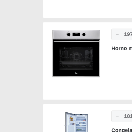
19
Horno m
...
18
Congela