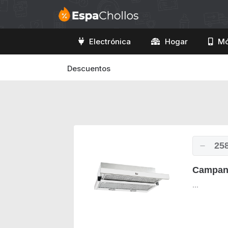
Electrónica
Hogar
Mó
Descuentos
25
Campana
...