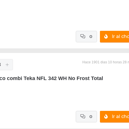
0
Ir al cho
Hace 1901 dias 10 horas 28 
8
fico combi Teka NFL 342 WH No Frost Total
0
Ir al cho