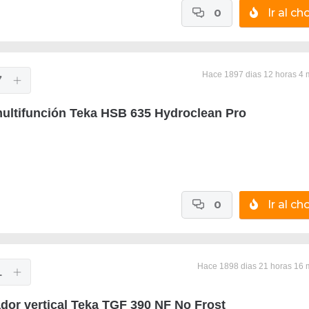
0
Ir al cho
Hace 1897 dias 12 horas 4 
7
ultifunción Teka HSB 635 Hydroclean Pro
0
Ir al cho
Hace 1898 dias 21 horas 16 
1
dor vertical Teka TGF 390 NF No Frost