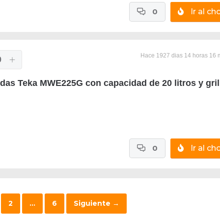
0
Ir al cho
Hace 1927 dias 14 horas 16 
0
das Teka MWE225G con capacidad de 20 litros y gril
0
Ir al cho
2
…
6
Siguiente
→