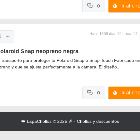
0
Ir al cho
Hace 1859 dias 19 horas 14 
4
olaroid Snap neopreno negra
 transporte para proteger tu Polaroid Snap o Snap Touch Fabricado e
reno y que se ajusta perfectamente a la cámara. El diseño...
0
Ir al cho
👑 EspaChollos © 2026 🎉 - Chollos y descuentos