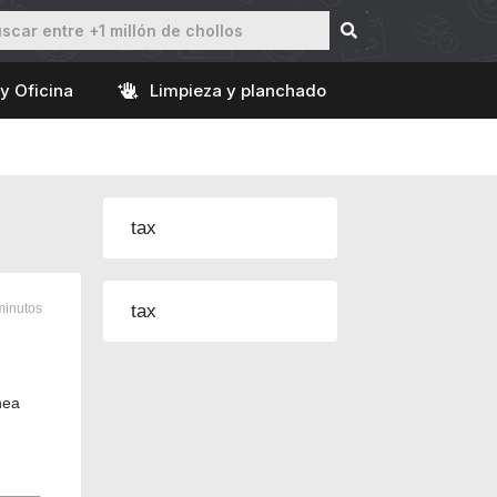
y Oficina
Limpieza y planchado
tax
minutos
tax
nea