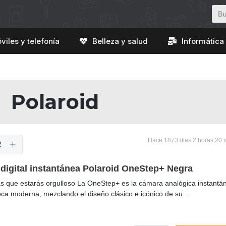
viles y telefonía
Belleza y salud
Informática 
Polaroid
Hace 1873 dias 2 horas 20 
2
digital instantánea Polaroid OneStep+ Negra
as que estarás orgulloso La OneStep+ es la cámara analógica instantá
oca moderna, mezclando el diseño clásico e icónico de su...