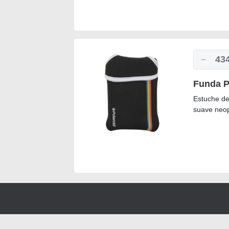
43
Funda P
Estuche de
suave neop