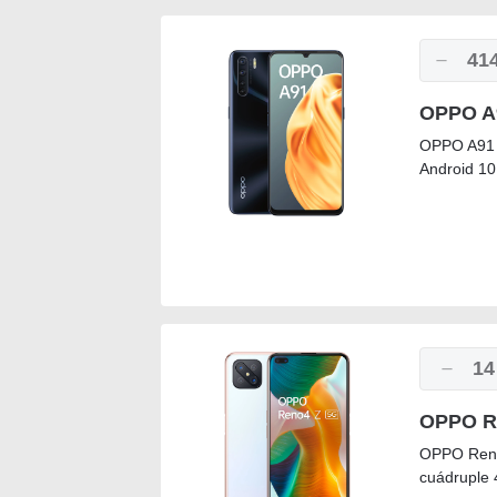
41
OPPO A9
OPPO A91 
Android 10
14
OPPO Re
OPPO Reno
cuádruple