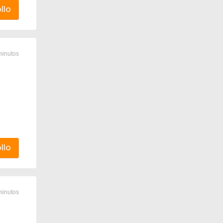
llo
minutos
llo
minutos