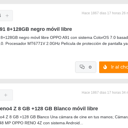
Hace 1867 dias 17 horas 26 
4
1 8+128GB negro móvil libre
8+128GB negro móvil libre OPPO A91 con sistema ColorOS 7.0 basad
.0. Procesador MT6771V 2.0GHz Película de protección de pantalla ya.
0
Ir al cho
Hace 1867 dias 17 horas 34 
no4 Z 8 GB +128 GB Blanco móvil libre
4 Z 8 GB +128 GB Blanco Una cámara de cine en tus manos; Cámar
 48 MP OPPO RENO 4Z con sistema Android...