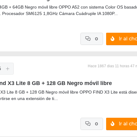
4GB + 64GB Negro móvil libre OPPO A52 con sistema Color OS basad
. Procesador SM6125 1,8GHz Cámara Cuádruple IA 1080P...
0
Ir al cho
Hace 1867 dias 11 horas 47 
5
nd X3 Lite 8 GB + 128 GB Negro móvil libre
X3 Lite 8 GB + 128 GB Negro móvil libre OPPO FIND X3 Lite está dis
tirse en una extensión de ti...
0
Ir al cho