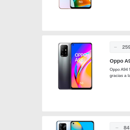
25
Oppo A9
Oppo A94 5
gracias a 
84