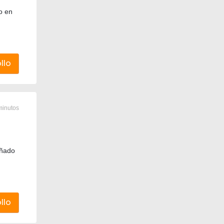
o en
llo
minutos
eñado
llo