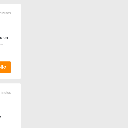
minutos
o en
..
llo
minutos
a