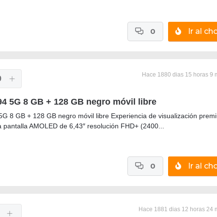
0
Ir al cho
Hace 1880 dias 15 horas 9 
9
4 5G 8 GB + 128 GB negro móvil libre
G 8 GB + 128 GB negro móvil libre Experiencia de visualización prem
la pantalla AMOLED de 6,43″ resolución FHD+ (2400...
0
Ir al cho
Hace 1881 dias 12 horas 24 