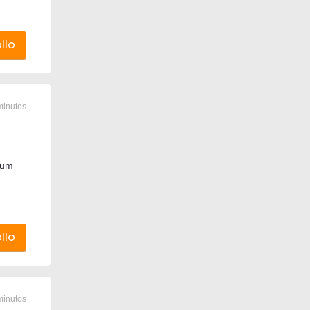
llo
minutos
ium
llo
minutos